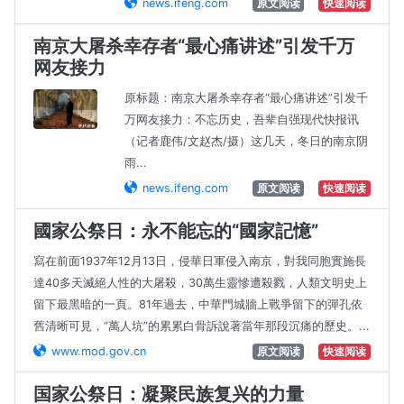
news.ifeng.com
原文阅读
快速阅读
南京大屠杀幸存者“最心痛讲述”引发千万
网友接力
原标题：南京大屠杀幸存者“最心痛讲述”引发千
万网友接力：不忘历史，吾辈自强现代快报讯
（记者鹿伟/文赵杰/摄）这几天，冬日的南京阴
雨...
news.ifeng.com
原文阅读
快速阅读
國家公祭日：永不能忘的“國家記憶”
寫在前面1937年12月13日，侵華日軍侵入南京，對我同胞實施長
達40多天滅絕人性的大屠殺，30萬生靈慘遭殺戮，人類文明史上
留下最黑暗的一頁。81年過去，中華門城牆上戰爭留下的彈孔依
舊清晰可見，“萬人坑”的累累白骨訴說著當年那段沉痛的歷史。...
www.mod.gov.cn
原文阅读
快速阅读
国家公祭日：凝聚民族复兴的力量