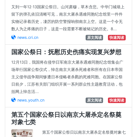
又到一年12·13国家公祭日。山河肃穆，草木含悲。中华门城墙上
留下的弹孔依旧清晰可见，南京大屠杀遇难同胞纪念馆里一件件
实物记录着历史，凄厉的防空警报响彻南京上空。这是一个令无
数人为之疼痛的日子，这是一段需要不断被铭记的历史。8...
news.cri.cn
原文阅读
快速阅读
国家公祭日：抚慰历史伤痛实现复兴梦想
12月13日，我国将在侵华日军南京大屠杀遇难同胞纪念馆集会广
场举行国家公祭仪式，悼念南京大屠杀死难者和所有在日本帝国
主义侵华战争期间惨遭日本侵略者杀戮的死难同胞。在国家公祭
日前夕，江苏有关部门组织开展一系列群众性主题教育活动，包
括网上悼念活...
news.youth.cn
原文阅读
快速阅读
第五个国家公祭日以南京大屠杀定名祭奠
对象七类
第五个国家公祭日以南京大屠杀定名祭奠对象七