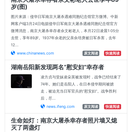
岁(图)
图片来源：侵华日军南京大屠杀遇难同胞纪念馆官方微博。中新
网客户端3月24日电据侵华日军南京大屠杀遇难同胞纪念馆官方
微博消息，南京大屠杀幸存者佘文彬老人，本月22日凌晨1:05分
去世，享年89岁。1937年佘老的父亲佘培庚被日军杀害，去年
12...
www.chinanews.com
原文阅读
快速阅读
湖南岳阳新发现两名“慰安妇”幸存者
凌方贞与堂妹凌朵英被发现时，战争已经结束了
74年。她们是岳阳人，在日本侵华期间被掳
走，被迫充当日军官兵的“慰安妇”。战争胜利
后，尽...
news.ifeng.com
原文阅读
快速阅读
生命如灯：南京大屠杀幸存者照片墙又熄
灭了两盏灯