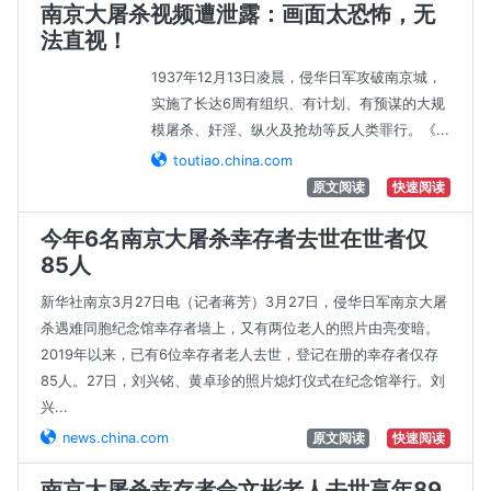
南京大屠杀视频遭泄露：画面太恐怖，无
法直视！
1937年12月13日凌晨，侵华日军攻破南京城，
实施了长达6周有组织、有计划、有预谋的大规
模屠杀、奸淫、纵火及抢劫等反人类罪行。《...
toutiao.china.com
原文阅读
快速阅读
今年6名南京大屠杀幸存者去世在世者仅
85人
新华社南京3月27日电（记者蒋芳）3月27日，侵华日军南京大屠
杀遇难同胞纪念馆幸存者墙上，又有两位老人的照片由亮变暗。
2019年以来，已有6位幸存者老人去世，登记在册的幸存者仅存
85人。27日，刘兴铭、黄卓珍的照片熄灯仪式在纪念馆举行。刘
兴...
news.china.com
原文阅读
快速阅读
南京大屠杀幸存者佘文彬老人去世享年89