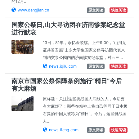
的12月...
www.dangjian.cn
原文阅读
快速阅读
国家公祭日,山大寻访团在济南惨案纪念堂
进行默哀
13日，81年，永忆金陵殇。上午9:00，“山河见
证共誓吾愿”山东大学生国家公祭寻访团代表来
到趵突泉公园内的济南惨案纪念堂，对五三...
news.iqilu.com
原文阅读
快速阅读
南京市国家公祭保障条例施行“精日”今后
有大麻烦
原标题：关注|这些挑战国人底线的人，今后要
有大麻烦了！那些在精神上将自己等同于日本极
右翼的中国人被称为“精日”。今后，这些挑战国
人...
news.ifeng.com
原文阅读
快速阅读