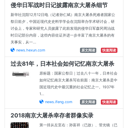
侵华日军战时日记披露南京大屠杀细节
新华社沈阳12月12日电（记者孙仁斌）南京大屠杀死难者国家公
祭日前夕，中国近现代史史料学学会在沈阳举办学术研讨会，研
讨会上，专家和研究人员披露了此前发现的侵华日军森冈周治战
时日记部分内容，这些内容佐证并进一步丰富了南京大屠杀的有
关事实，从一...
news.hexun.com
原文阅读
快速阅读
过去81年，日本社会如何记忆南京大屠杀
原标题：国家公祭日｜过去八十一年，日本社会
如何记忆南京大屠杀写在前面：南京大屠杀是中
国近现代史中最沉重的社会记忆之一。1937年
1...
news.ifeng.com
原文阅读
快速阅读
2018南京大屠杀幸存者群像实录
第一排从左至右：孙富祥（已故）、管光镜（已