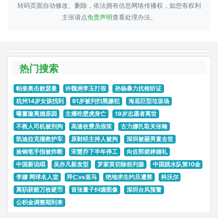
转码页面自动修改、删除，依法拥有信息网络传播权，如您有权利
主张请点
免责声明
查看处理办法。
热门搜索
帕奎奥击败瑟曼
许魏洲李玉打假
孙杨暴力抗检听证
杭州14岁女孩找到
91岁被列扫黑嫌犯
海底巨型垃圾场
曝董璇离婚原因
主播吃壁虎身亡
19岁志愿者离世
不救人司机被刑拘
高速收费员假笑
古力娜扎取关张翰
凯迪拉克撞救护车
原财经主持人被拘
深圳被砸男童去世
捡钢笔手指被炸断
宋慧乔下半年停工
向佐郭碧婷婚礼
中国新说唱
吴亦凡新发型
罗家英切除前列腺
中国跳水队第10金
李娜 网球名人堂
拜仁vs皇马
绝地求生约旦遭禁
科沃尔
离职获赔万枚硬币
首张量子纠缠图像
深圳台风预警
公积金调整期到来