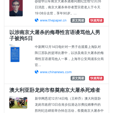
@侵华日军南京大屠杀遇难同胞纪念馆12月26
日消息，南京大屠杀幸存者贾宗君老人于今天
19:08分去世，享年90岁。...
www.thepaper.cn
原文阅读
快速阅读
以涉南京大屠杀的侮辱性言语谩骂他人男
子被拘5日
中新网12月14日电针对一男子在观看上海队对
阵江苏队的篮球比赛中，以涉及南京大屠杀的侮
辱性言语谩骂他人一事，上海市公安局浦东分局
官...
www.chinanews.com
原文阅读
快速阅读
澳大利亚卧龙岗市祭奠南京大屠杀死难者
新华网悉尼12月14日电（王梓乔）澳大利亚卧
龙岗市政府13日在肯步拉港达尔弗拉姆事件的
胜利纪念碑前举办悼念活动，祭奠南京大屠杀中