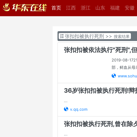
首页
(current)
江西
浙江
山东
福建
安徽
>>
张扣扣被执行死刑
搜索结果
张扣扣被依法执行"死刑",
2019-08
部，鲜血从母亲
www.sohu
36岁张扣扣被执行死刑!辩
...
v.qq.com
张扣扣被执行死刑,曾在除夕
...