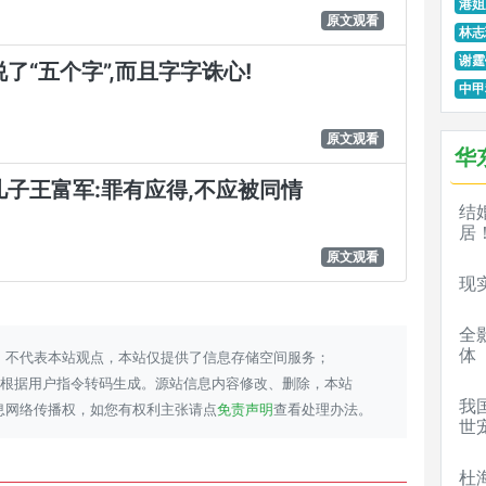
港姐
原文观看
林志
谢霆
了“五个字”,而且字字诛心!
中甲
原文观看
华
儿子王富军:罪有应得,不应被同情
结
居
原文观看
现
全
体
，不代表本站观点，本站仅提供了信息存储空间服务；
并根据用户指令转码生成。源站信息内容修改、删除，本站
我
息网络传播权，如您有权利主张请点
免责声明
查看处理办法。
世
杜