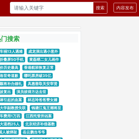
搜索
内容发布
热门搜索
车祸13人遇难
成龙演出遇小意外
折叠屏5G手机
黄磊晒二女儿画作
价历史最高
香港航班恢复正常
洛世奇道歉
哪吒票房破35亿
颖将补办婚礼
具惠善取关安宰贤
波复出
演员彼得方达去世
淋引起的血案
林志玲爸爸赞女婿
大学副教授失联
钱塘江鬼王潮将至
车费用1万四
江西托管所凶案
大退档25人
北京经济补偿基数
国人被绑架
岳云鹏当爷爷