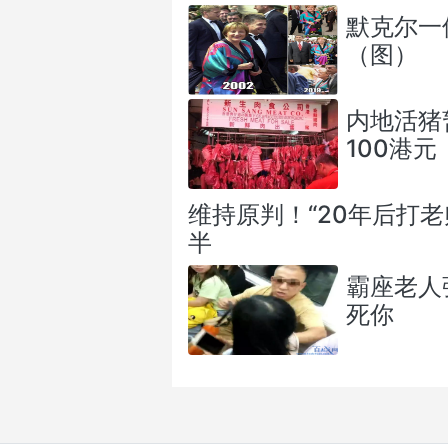
默克尔一
（图）
内地活猪
100港元
维持原判！“20年后打
半
霸座老人
死你