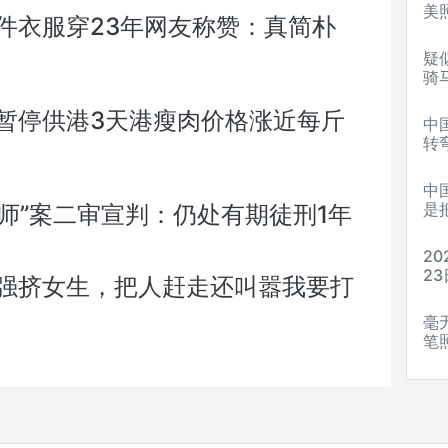
美
件衣服穿23年网友称赞：真简朴
疑
骑
暂停供港3天港瘦肉价格涨近每斤
中
转
中
是
老师”案二审宣判：仍处有期徒刑1年
2
2
强挤女生，把人赶走还叫嚣我要打
毫
笔