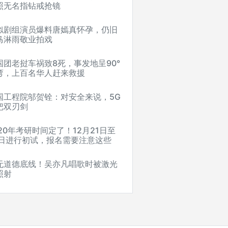
照无名指钻戒抢镜
似剧组演员爆料唐嫣真怀孕，仍旧
马淋雨敬业拍戏
国团老挝车祸致8死，事发地呈90°
弯，上百名华人赶来救援
国工程院邬贺铨：对安全来说，5G
把双刃剑
020年考研时间定了！12月21日至
3日进行初试，报名需要注意这些
无道德底线！吴亦凡唱歌时被激光
照射