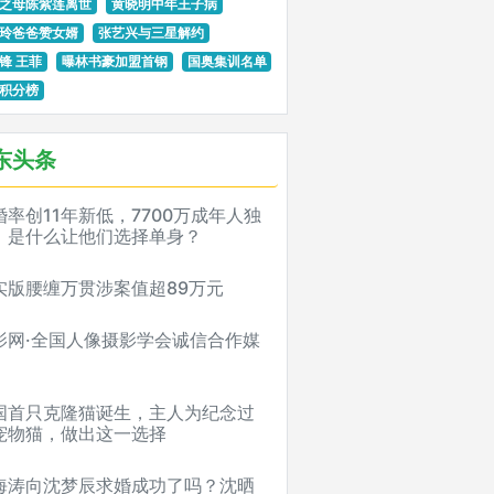
之母陈紫莲离世
黄晓明中年王子病
玲爸爸赞女婿
张艺兴与三星解约
锋 王菲
曝林书豪加盟首钢
国奥集训名单
积分榜
东头条
婚率创11年新低，7700万成年人独
！是什么让他们选择单身？
实版腰缠万贯涉案值超89万元
影网·全国人像摄影学会诚信合作媒
国首只克隆猫诞生，主人为纪念过
宠物猫，做出这一选择
海涛向沈梦辰求婚成功了吗？沈晒