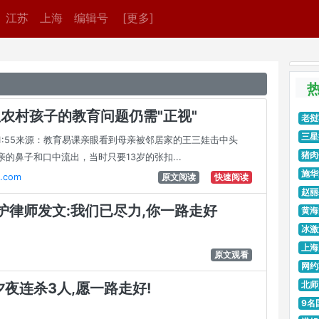
江苏
上海
编辑号
[更多]
但农村孩子的教育问题仍需"正视"
老挝
三星
-1721:55来源：教育易课亲眼看到母亲被邻居家的王三娃击中头
猪肉
的鼻子和口中流出，当时只要13岁的张扣...
施华
.com
原文阅读
快速阅读
赵丽
护律师发文:我们已尽力,你一路走好
黄海
冰激
上海
原文观看
网约
北师
夜连杀3人,愿一路走好!
9名