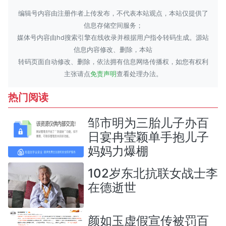
编辑号内容由注册作者上传发布，不代表本站观点，本站仅提供了
信息存储空间服务；
媒体号内容由hd搜索引擎在线收录并根据用户指令转码生成。源站
信息内容修改、删除，本站
转码页面自动修改、删除，依法拥有信息网络传播权，如您有权利
主张请点
免责声明
查看处理办法。
热门阅读
邹市明为三胎儿子办百
日宴冉莹颖单手抱儿子
妈妈力爆棚
102岁东北抗联女战士李
在德逝世
颜如玉虚假宣传被罚百