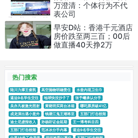
万澄清：个体行为不代
表公司
早安D站：香港千元酒店
房价跌至两三百；00后
做直播40天挣2万
热门搜索
陆川力撑王俊凯
高空抛物明确责任
水壶内现卫生巾
逼迫9名学生交往
地球快没沙子了
张予曦承认分手
吴亦凡被激光照射
黄晓明买两台冰箱
哪吒票房破41亿
成龙演出遇小意外
钱塘江鬼王潮将至
五部门打击校闹
迪士尼虚报收入
孙杨听证会延期
王一博考科目四
五部门打击校闹
范冰冰分手内幕
逼迫9名学生交往
中星18号工作异常
深圳被委以重任
五部门打击校闹