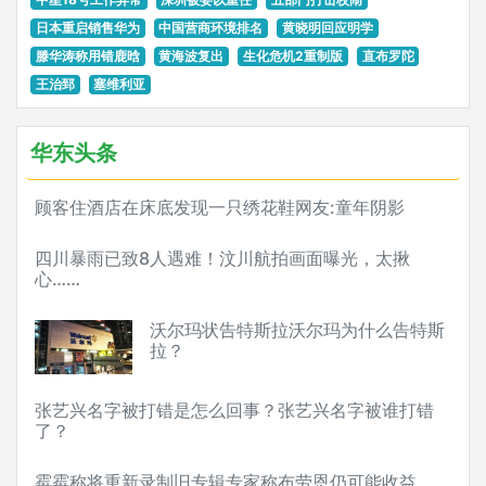
日本重启销售华为
中国营商环境排名
黄晓明回应明学
滕华涛称用错鹿晗
黄海波复出
生化危机2重制版
直布罗陀
王治郅
塞维利亚
华东头条
顾客住酒店在床底发现一只绣花鞋网友:童年阴影
四川暴雨已致8人遇难！汶川航拍画面曝光，太揪
心……
沃尔玛状告特斯拉沃尔玛为什么告特斯
拉？
张艺兴名字被打错是怎么回事？张艺兴名字被谁打错
了？
霉霉称将重新录制旧专辑专家称布劳恩仍可能收益