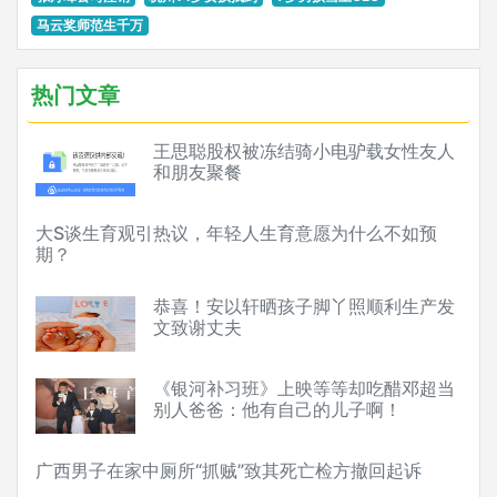
马云奖师范生千万
热门文章
王思聪股权被冻结骑小电驴载女性友人
和朋友聚餐
大S谈生育观引热议，年轻人生育意愿为什么不如预
期？
恭喜！安以轩晒孩子脚丫照顺利生产发
文致谢丈夫
《银河补习班》上映等等却吃醋邓超当
别人爸爸：他有自己的儿子啊！
广西男子在家中厕所“抓贼”致其死亡检方撤回起诉