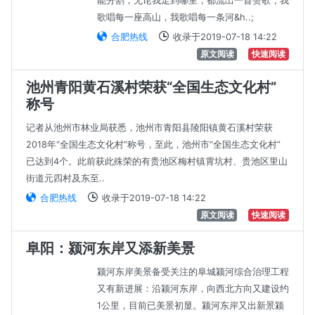
能分割，无论我走到哪里，都流出一首赞歌，我
歌唱每一座高山，我歌唱每一条河&h..;
合肥热线
收录于2019-07-18 14:22
原文阅读
快速阅读
池州青阳黄石溪村荣获“全国生态文化村”
称号
记者从池州市林业局获悉，池州市青阳县陵阳镇黄石溪村荣获
2018年“全国生态文化村”称号，至此，池州市“全国生态文化村”
已达到4个。此前获此殊荣的有贵池区梅村镇霄坑村、贵池区里山
街道元四村及东至..
合肥热线
收录于2019-07-18 14:22
原文阅读
快速阅读
阜阳：颍河东岸又添新美景
颍河东岸美景备受关注的阜城颍河综合治理工程
又有新进展：沿颍河东岸，向西北方向又建设约
1公里，目前已美景初显。颍河东岸又出新景颍