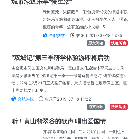
城市绿道乐享“慢生活”
绿树葱茏，浓荫蔽日，彩色沥青铺设的绿道串联
起娱乐设施和健身场地。休闲散步的老人、慢跑
锻炼的青年，还有遛娃的小夫妻…&..
合肥热线
收录于2019-07-18 15:35
原文阅读
快速阅读
“双城记”第三季研学体验游即将启动
由合肥市蜀山区文化和旅游局、霍山县文化旅游体育局主办，凤
凰网安徽承办的“双城记第三季——最是诗情画意时”研学体验游活
动，即将在7月21日正式拉开帷幕。此次活动旨在展示蜀山区、霍
山县两地文化历史..
合肥热线
收录于2019-07-18 14:22
原文阅读
快速阅读
听！黄山翡翠谷的歌声 唱出爱国情
齐唱我和我的祖国。“我和我的祖国，一刻也不