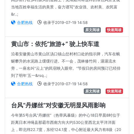
当地百姓幸福生活的美景，奋力谱写“农业强、农村美、农民富
&r..;
合肥热线
收录于2019-07-19 14:58
原文阅读
快速阅读
黄山市：依托“旅游+” 驶上快车道
沿着安徽黄山市黄山区汤口镇山岔村村口处的指示牌，汽车在蜿
蜒攀升的水泥路上缓缓行进。不一会，茂林修竹间，潺潺流水
旁，一座名叫“云上”的民宿映入眼帘。“节假日的房间预订已经排
到了明年‘五一&rsq..;
合肥热线
收录于2019-07-19 14:58
原文阅读
快速阅读
台风“丹娜丝”对安徽无明显风雨影响
今年第5号台风“丹娜丝”（热带风暴级）的中心18日早晨8时位于
距离日本冲绳县那霸市西南方向大约530公里西北太平洋洋面
上，即北纬22.7度，东经124.1度，中心附近最大风力有8级（20