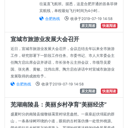
往返直飞航班。据悉，这是合肥开通的首条菲律
宾航线，单程最短飞行时间为4小时..
合肥热线
收录于2019-07-19 14:58
原文阅读
快速阅读
宣城市旅游业发展大会召开
近日，宣城市旅游业发展大会召开，会议总结去年以来全市旅游
工作，研究部署下一阶段工作任务。市委书记、市人大常委会主
任陶方启出席会议并讲话，市长张冬云主持会议，市领导吴爱
国、张光勇、黄敏、沈伟出席。陶方启在讲话中对宣城市旅游业
发展取得的成效给予..
合肥热线
收录于2019-07-19 14:58
原文阅读
快速阅读
芜湖南陵县：美丽乡村孕育“美丽经济”
盛夏时分的南陵县烟墩镇霭里村绿意盎然。一座座起伏绵延的群
山，一条条绿树环绕的小道，眼前的古村落仿佛一处世外桃源。
阔步前行在乡村振兴的道路上，芜湖如何将这样的绿色风景变成