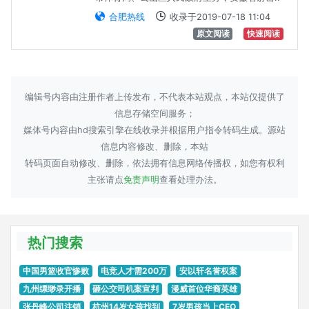
合肥热线
收录于2019-07-18 11:04
原文阅读
快速阅读
编辑号内容由注册作者上传发布，不代表本站观点，本站仅提供了
信息存储空间服务；
媒体号内容由hd搜索引擎在线收录并根据用户指令转码生成。源站
信息内容修改、删除，本站
转码页面自动修改、删除，依法拥有信息网络传播权，如您有权利
主张请点
免责声明
查看处理办法。
热门搜索
中国男篮收官惨败
电竞人才需200万
安以轩名誉权案
九州缥缈录开播
砸公交司机案宣判
漫威首位华裔英雄
张丹峰公司注销
杭州14岁女孩找到
7岁男孩当上CEO