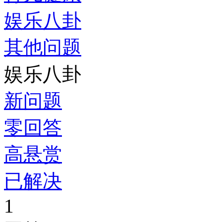
娱乐八卦
其他问题
娱乐八卦
新问题
零回答
高悬赏
已解决
1