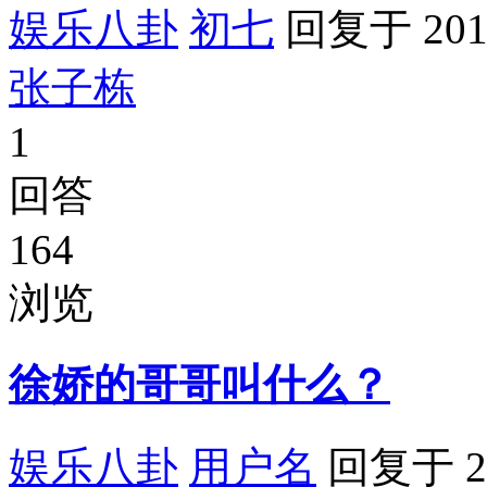
娱乐八卦
初七
回复于 2019
张子栋
1
回答
164
浏览
徐娇的哥哥叫什么？
娱乐八卦
用户名
回复于 20