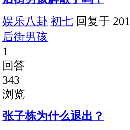
娱乐八卦
初七
回复于 2019
后街男孩
1
回答
343
浏览
张子栋为什么退出？