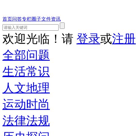
首页
问答
专栏
圈子
文件
资讯
欢迎光临！请
登录
或
注册
全部问题
生活常识
人文地理
运动时尚
法律法规