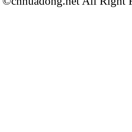
©cnhuadong.net All Right 