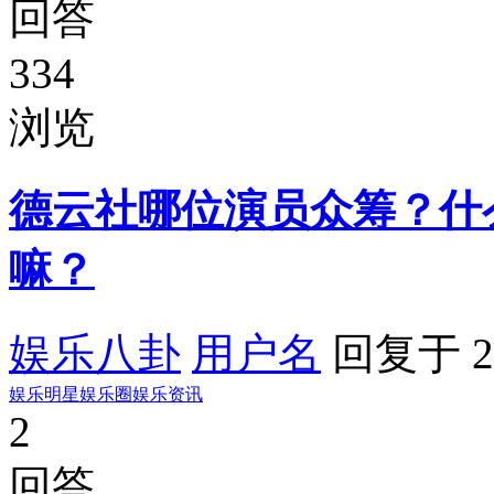
回答
334
浏览
德云社哪位演员众筹？什
嘛？
娱乐八卦
用户名
回复于 20
娱乐明星
娱乐圈
娱乐资讯
2
回答